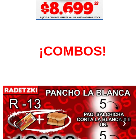
¡COMBOS!
❮
❯